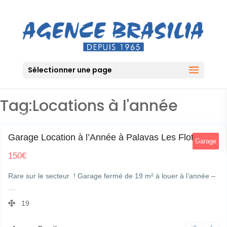
Sélectionner une page
Tag:Locations à l'année
48 Avenue Etang du grec
0
Garage Location à l’Année à Palavas Les Flots
Garage
150
€
Rare sur le secteur ! Garage fermé de 19 m² à louer à l’année –
…
19